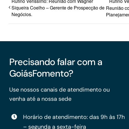
Rufino Veríssimo: Reunião com Wagner
Rufino Ve
Siqueira Coelho – Gerente de Prospecção de
Reunião co
Negócios.
Planejamen
Precisando falar com a
GoiásFomento?
Use nossos canais de atendimento ou
venha até a nossa sede
Horário de atendimento: das 9h às 17h
– segunda a sexta-feira