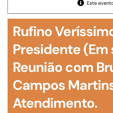
Este evento
GoiásFomento Giro
Para compra de matérias primas, insumos,
Rufino Veríssimo
manutenção de estoques e despesas operacionais
Presidente (Em 
Reunião com Br
Campos Martins
Atendimento.
Turismo