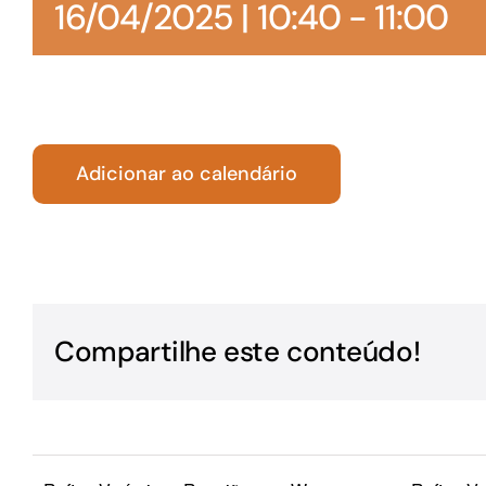
16/04/2025 | 10:40
-
11:00
Para os negócios voltados aos serviços do setor de
turismo
Adicionar ao calendário
Compartilhe este conteúdo!