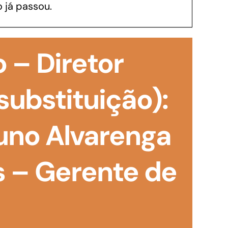
 já passou.
GoiásFomento Investimento
Para modernizar, ampliar, adquirir maquinários,
 – Diretor
realizar obras, dentre outros serviços
substituição):
uno Alvarenga
 – Gerente de
Repasse