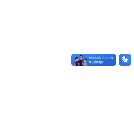
Conheça as demais linhas de crédito da
GoiásFomento