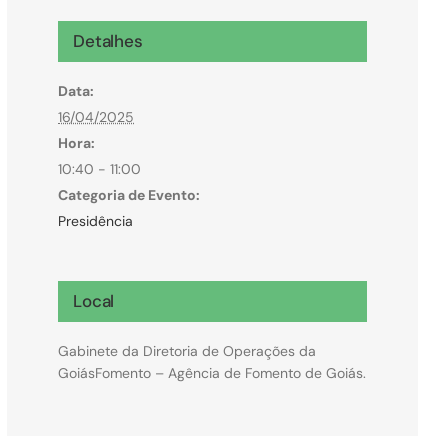
Microcrédito
Detalhes
Para MEI, microempresas e pessoas físicas
Data:
(feirantes e transportes)
16/04/2025
Hora:
10:40 - 11:00
Categoria de Evento:
Presidência
Local
Gabinete da Diretoria de Operações da
GoiásFomento – Agência de Fomento de Goiás.
Todas Linhas de Crédito