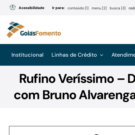
Ir
Acessibilidade
Ir para:
conteúdo [1]
menu [2]
busca [3]
rod
para
o
conteúdo
Institucional
Linhas de Crédito
Atendim
Rufino Veríssimo – D
com Bruno Alvarenga