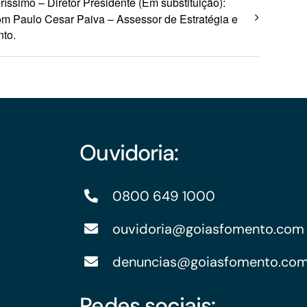
ríssimo – Diretor Presidente (Em substituição):
m Paulo Cesar Paiva – Assessor de Estratégia e
to.
Ouvidoria:
0800 649 1000
ouvidoria@goiasfomento.com
denuncias@goiasfomento.co
Redes sociais: