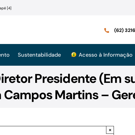
apé [4]
(62) 32
ento
Sustentabilidade
Acesso à Informação
iretor Presidente (Em s
 Campos Martins – Ger
×