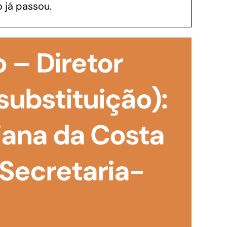
 já passou.
GoiásFomento Investimento
Para modernizar, ampliar, adquirir maquinários,
 – Diretor
realizar obras, dentre outros serviços
substituição):
iana da Costa
 Secretaria-
Repasse