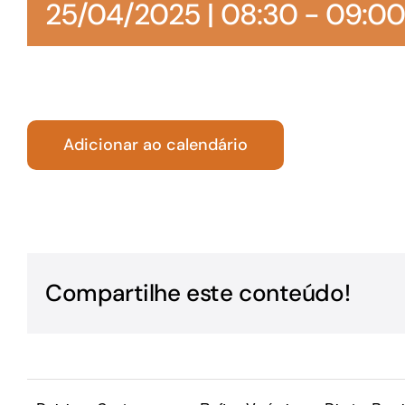
25/04/2025 | 08:30
-
09:0
Para os negócios voltados aos serviços do setor de
turismo
Adicionar ao calendário
Compartilhe este conteúdo!