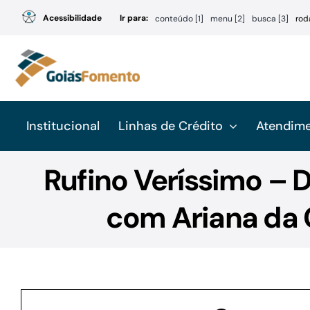
Ir
Acessibilidade
Ir para:
conteúdo [1]
menu [2]
busca [3]
rod
para
o
conteúdo
Institucional
Linhas de Crédito
Atendim
Rufino Veríssimo – D
com Ariana da C