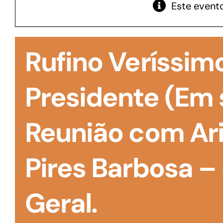
Este evento
GoiásFomento Giro
Para compra de matérias primas, insumos,
Rufino Veríssimo
manutenção de estoques e despesas operacionais
Presidente (Em 
Reunião com Ar
Pires Barbosa –
Geral.
Turismo