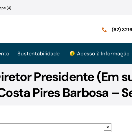
apé [4]
(62) 32
ento
Sustentabilidade
Acesso à Informação
iretor Presidente (Em s
osta Pires Barbosa – S
×