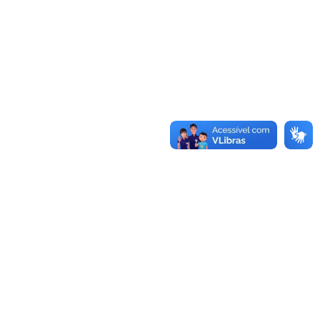
Conheça as demais linhas de crédito da
GoiásFomento