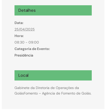
Microcrédito
Detalhes
Para MEI, microempresas e pessoas físicas
Data:
(feirantes e transportes)
25/04/2025
Hora:
08:30 - 09:00
Categoria de Evento:
Presidência
Local
Gabinete da Diretoria de Operações da
GoiásFomento – Agência de Fomento de Goiás.
Todas Linhas de Crédito