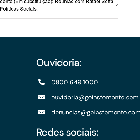
idente (Em substituição): Reunião com Rafael Soffa
olíticas Sociais.
Ouvidoria:
0800 649 1000
ouvidoria@goiasfomento.com
denuncias@goiasfomento.co
Redes sociais: