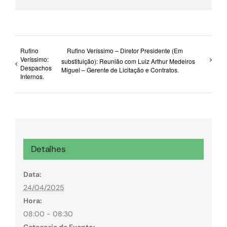
Rufino
Rufino Veríssimo – Diretor Presidente (Em
Veríssimo:
substituição): Reunião com Luiz Arthur Medeiros
Despachos
Miguel – Gerente de Licitação e Contratos.
Internos.
Detalhes
Data:
24/04/2025
Hora:
08:00 - 08:30
Categoria de Evento: