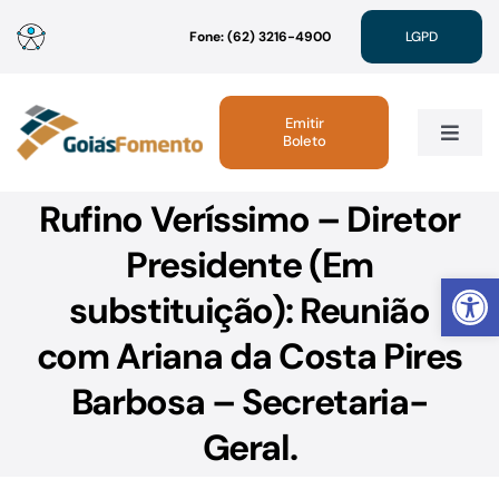
Ir
Fone: (62) 3216-4900
LGPD
para
o
conteúdo
Emitir
Boleto
Toggle
Navig
Rufino Veríssimo – Diretor
Institucional
Presidente (Em
Abrir 
Linhas de Crédito
substituição): Reunião
com Ariana da Costa Pires
Atendimento
Barbosa – Secretaria-
Sustentabilidade
Geral.