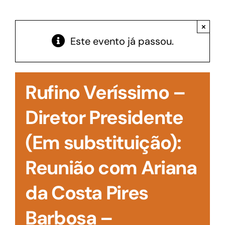
Acesso à Informação
×
Este evento já passou.
Rufino Veríssimo –
Diretor Presidente
(Em substituição):
Reunião com Ariana
da Costa Pires
Barbosa –