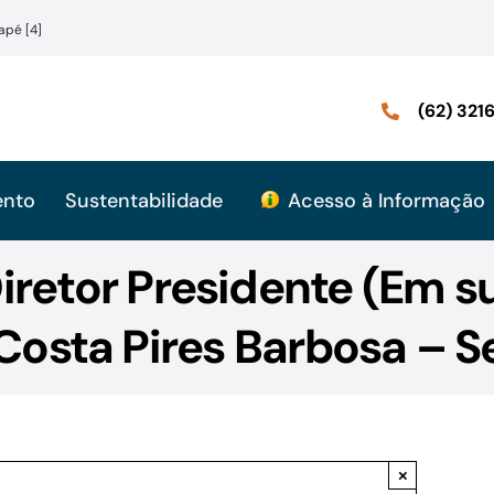
apé [4]
(62) 32
ento
Sustentabilidade
Acesso à Informação
iretor Presidente (Em s
osta Pires Barbosa – S
×