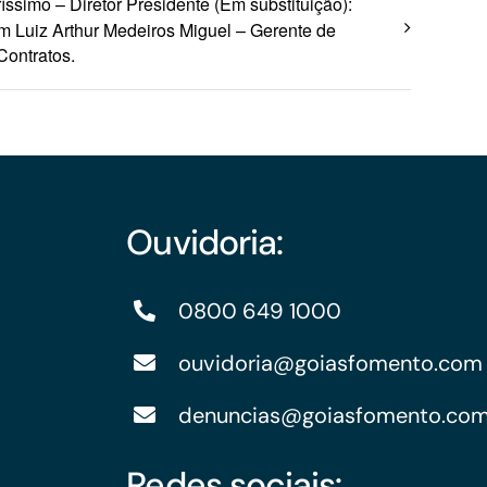
íssimo – Diretor Presidente (Em substituição):
 Luiz Arthur Medeiros Miguel – Gerente de
Contratos.
Ouvidoria:
0800 649 1000
ouvidoria@goiasfomento.com
denuncias@goiasfomento.co
Redes sociais: