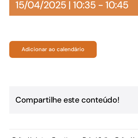
15/04/2025 | 10:35
-
10:45
Para os negócios voltados aos serviços do setor de
turismo
Adicionar ao calendário
Compartilhe este conteúdo!