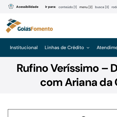
Ir
Acessibilidade
Ir para:
conteúdo [1]
menu [2]
busca [3]
rod
para
o
conteúdo
Institucional
Linhas de Crédito
Atendim
Rufino Veríssimo – D
com Ariana da C