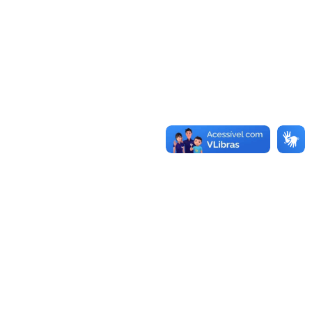
Conheça as demais linhas de crédito da
GoiásFomento