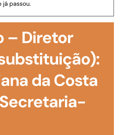
 já passou.
GoiásFomento Investimento
Para modernizar, ampliar, adquirir maquinários,
 – Diretor
realizar obras, dentre outros serviços
substituição):
iana da Costa
 Secretaria-
Repasse