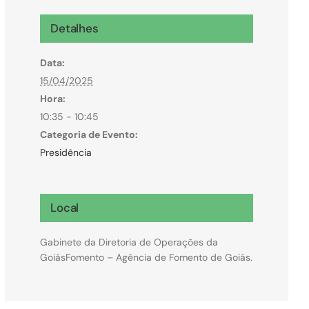
Microcrédito
Detalhes
Para MEI, microempresas e pessoas físicas
Data:
(feirantes e transportes)
15/04/2025
Hora:
10:35 - 10:45
Categoria de Evento:
Presidência
Local
Gabinete da Diretoria de Operações da
GoiásFomento – Agência de Fomento de Goiás.
Todas Linhas de Crédito