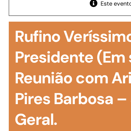
Este evento
GoiásFomento Giro
Para compra de matérias primas, insumos,
Rufino Veríssimo
manutenção de estoques e despesas operacionais
Presidente (Em 
Reunião com Ar
Pires Barbosa –
Geral.
Turismo