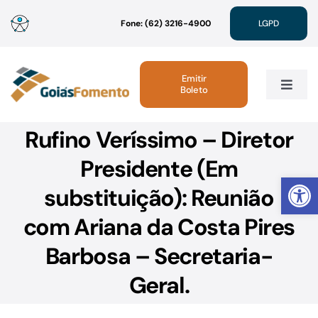
Ir
Fone: (62) 3216-4900
LGPD
para
o
conteúdo
Emitir
Boleto
Toggle
Navig
Rufino Veríssimo – Diretor
Institucional
Presidente (Em
Abrir 
Linhas de Crédito
substituição): Reunião
com Ariana da Costa Pires
Atendimento
Barbosa – Secretaria-
Sustentabilidade
Geral.