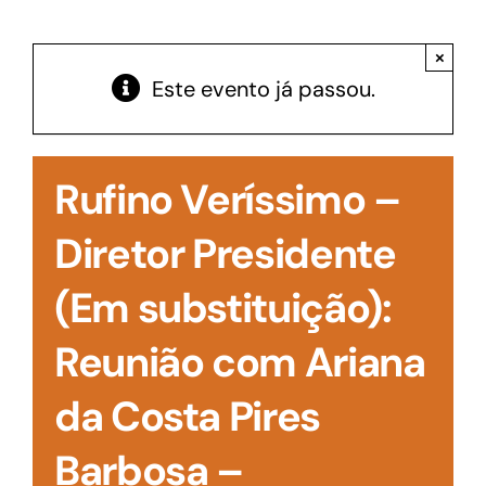
Acesso à Informação
×
Este evento já passou.
Rufino Veríssimo –
Diretor Presidente
(Em substituição):
Reunião com Ariana
da Costa Pires
Barbosa –