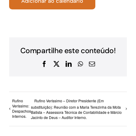
Adicionar ao calendário
Compartilhe este conteúdo!
Facebook
X
LinkedIn
WhatsApp
E-
mail
Rufino
Rufino Veríssimo – Diretor Presidente (Em
Veríssimo:
substituição): Reunião com a Maria Terezinha da Mota
Despachos
Batista – Assessora Técnica de Contabilidade e Márcio
Internos.
Jacinto de Deus – Auditor Interno.