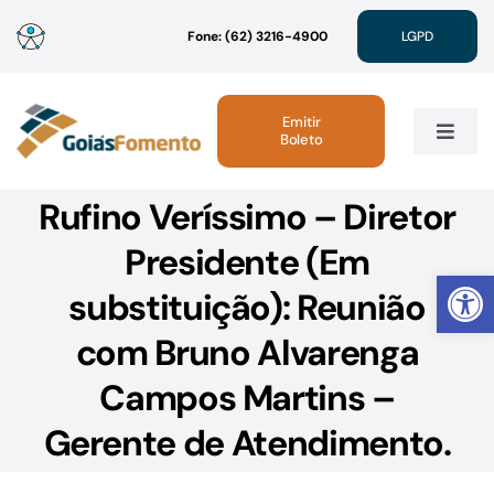
Ir
Fone: (62) 3216-4900
LGPD
para
o
conteúdo
Emitir
Boleto
Toggle
Navig
Rufino Veríssimo – Diretor
Institucional
Presidente (Em
Abrir 
Linhas de Crédito
substituição): Reunião
com Bruno Alvarenga
Atendimento
Campos Martins –
Sustentabilidade
Gerente de Atendimento.