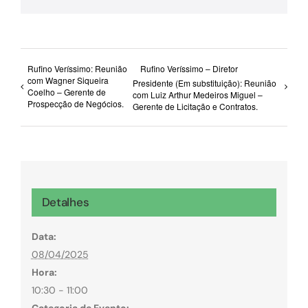
Rufino Veríssimo: Reunião
Rufino Veríssimo – Diretor
com Wagner Siqueira
Presidente (Em substituição): Reunião
Coelho – Gerente de
com Luiz Arthur Medeiros Miguel –
Prospecção de Negócios.
Gerente de Licitação e Contratos.
Detalhes
Data:
08/04/2025
Hora:
10:30 - 11:00
Categoria de Evento: