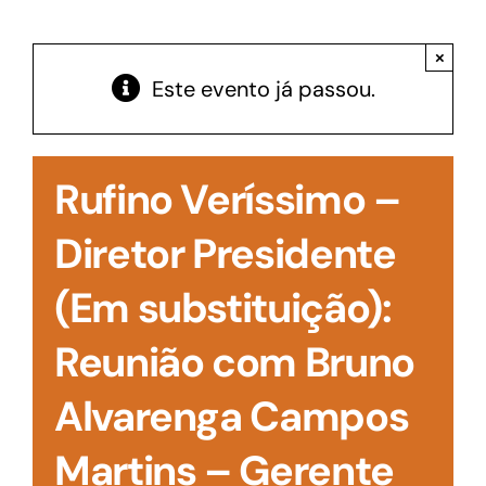
Acesso à Informação
×
Este evento já passou.
Rufino Veríssimo –
Diretor Presidente
(Em substituição):
Reunião com Bruno
Alvarenga Campos
Martins – Gerente