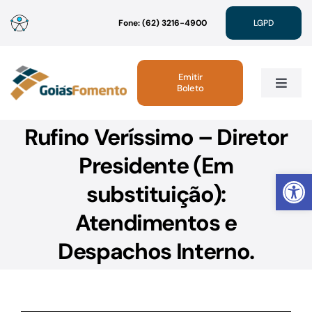
Ir
Fone: (62) 3216-4900
LGPD
para
o
conteúdo
Emitir
Boleto
Toggle
Navig
Rufino Veríssimo – Diretor
Institucional
Presidente (Em
Abrir 
Linhas de Crédito
substituição):
Atendimentos e
Atendimento
Despachos Interno.
Sustentabilidade