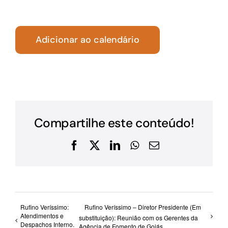
Adicionar ao calendário
Compartilhe este conteúdo!
Facebook
X
LinkedIn
WhatsApp
E-
mail
Rufino Veríssimo:
Rufino Veríssimo – Diretor Presidente (Em
Atendimentos e
substituição): Reunião com os Gerentes da
Despachos Interno.
Agência de Fomento de Goiás.