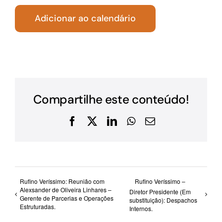
Adicionar ao calendário
Compartilhe este conteúdo!
Facebook
X
LinkedIn
WhatsApp
E-
mail
Rufino Veríssimo: Reunião com
Rufino Veríssimo –
Alexsander de Oliveira Linhares –
Diretor Presidente (Em
Gerente de Parcerias e Operações
substituição): Despachos
Estruturadas.
Internos.