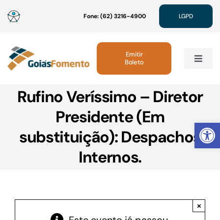
Ir
Fone: (62) 3216-4900
LGPD
para
o
conteúdo
Emitir
Boleto
Toggle
Navig
Rufino Veríssimo – Diretor
Institucional
Presidente (Em
Abrir 
Linhas de Crédito
substituição): Despachos
Internos.
Atendimento
Sustentabilidade
×