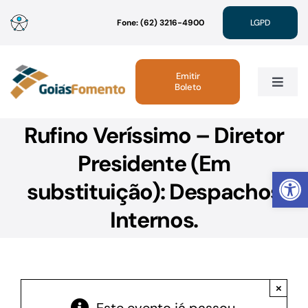
Ir
Fone: (62) 3216-4900
LGPD
para
o
conteúdo
Emitir
Boleto
Toggle
Navig
Rufino Veríssimo – Diretor
Institucional
Presidente (Em
Abrir 
Linhas de Crédito
substituição): Despachos
Internos.
Atendimento
Sustentabilidade
×