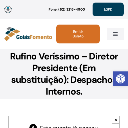
Ir
Fone: (62) 3216-4900
LGPD
para
o
conteúdo
Emitir
Boleto
Toggle
Navig
Rufino Veríssimo – Diretor
Institucional
Presidente (Em
Abrir 
Linhas de Crédito
substituição): Despachos
Internos.
Atendimento
Sustentabilidade
×