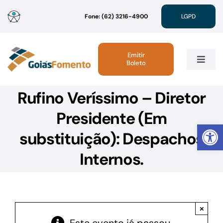
Ir
Fone: (62) 3216-4900
LGPD
para
o
conteúdo
Emitir
Boleto
Toggle
Navig
Rufino Veríssimo – Diretor
Institucional
Presidente (Em
Abrir 
Linhas de Crédito
substituição): Despachos
Internos.
Atendimento
Sustentabilidade
×