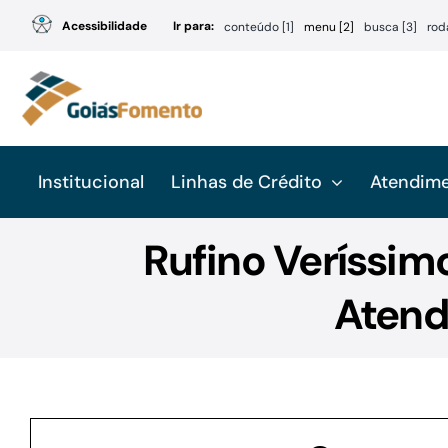
Ir
Acessibilidade
Ir para:
conteúdo [1]
menu [2]
busca [3]
rod
para
o
conteúdo
Institucional
Linhas de Crédito
Atendim
Rufino Veríssimo
Atend