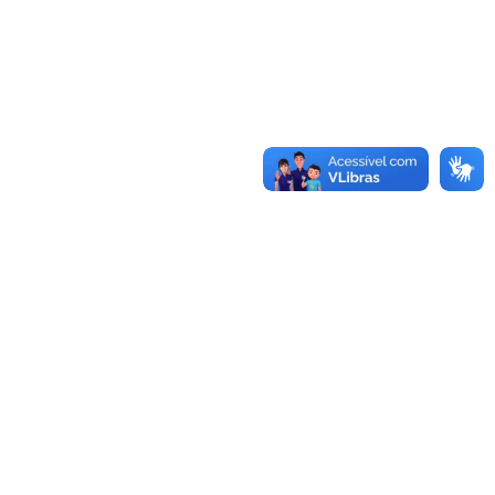
Conheça as demais linhas de crédito da
GoiásFomento