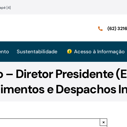
apé [4]
(62) 32
ento
Sustentabilidade
Acesso à Informação
 – Diretor Presidente (
imentos e Despachos In
×