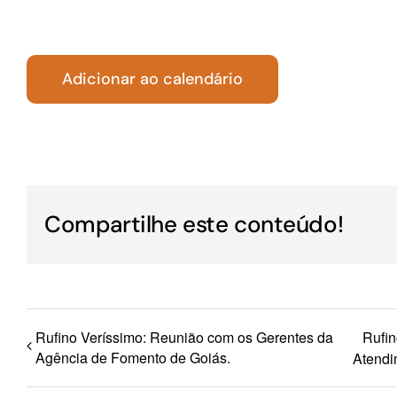
Para os negócios voltados aos serviços do setor de
turismo
Adicionar ao calendário
Compartilhe este conteúdo!
Rufino Veríssimo: Reunião com os Gerentes da
Rufin
Agência de Fomento de Goiás.
Atendi