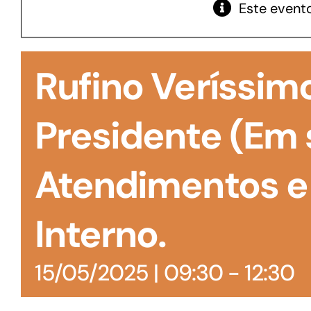
Este evento
GoiásFomento Giro
Para compra de matérias primas, insumos,
Rufino Veríssimo
manutenção de estoques e despesas operacionais
Presidente (Em 
Atendimentos e
Interno.
15/05/2025 | 09:30
-
12:30
Turismo