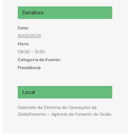
Microcrédito
Detalhes
Para MEI, microempresas e pessoas físicas
Data:
(feirantes e transportes)
15/05/2025
Hora:
09:30 - 12:30
Categoria de Evento:
Presidência
Local
Gabinete da Diretoria de Operações da
GoiásFomento – Agência de Fomento de Goiás.
Todas Linhas de Crédito