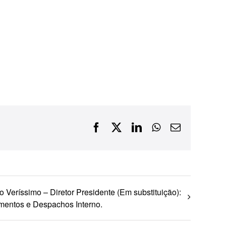
Financiamentos com recursos do BNDES, Fungetur,
Finep, FCO
Facebook
X
LinkedIn
WhatsApp
E-
mail
o Veríssimo – Diretor Presidente (Em substituição):
mentos e Despachos Interno.