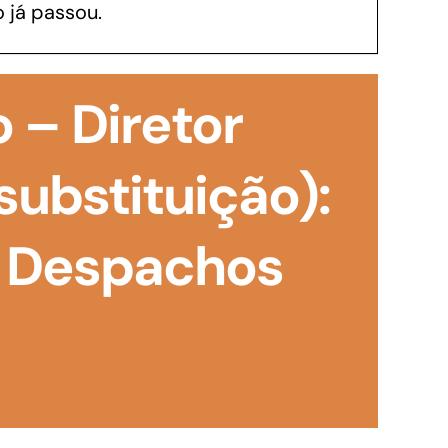
 já passou.
GoiásFomento Investimento
Para modernizar, ampliar, adquirir maquinários,
 – Diretor
realizar obras, dentre outros serviços
substituição):
 Despachos
Repasse