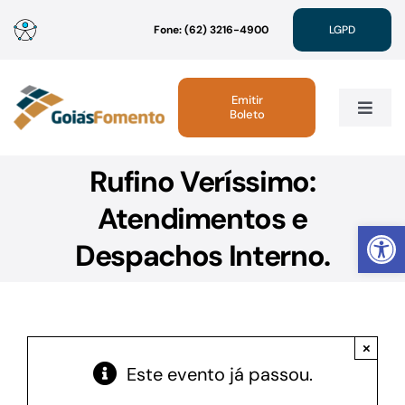
Ir
Fone: (62) 3216-4900
LGPD
para
o
conteúdo
Emitir
Boleto
Toggle
Navig
Rufino Veríssimo:
Institucional
Atendimentos e
Abrir 
Linhas de Crédito
Despachos Interno.
Atendimento
×
Sustentabilidade
Este evento já passou.