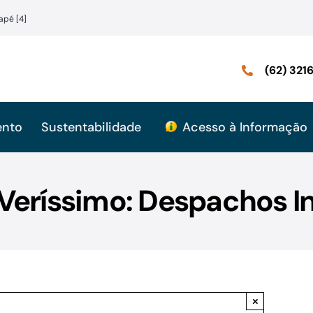
apé [4]
(62) 32
ento
Sustentabilidade
Acesso à Informação
 Veríssimo: Despachos In
×