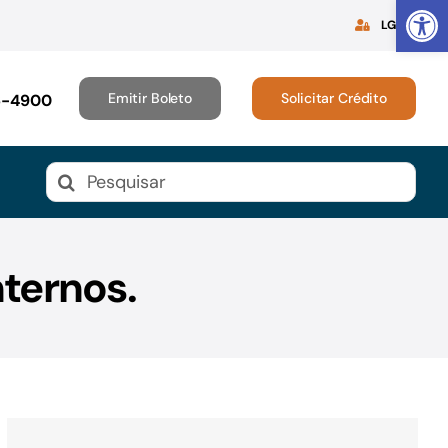
Abrir 
LGPD
Emitir Boleto
Solicitar Crédito
16-4900
Buscar
resultados
para:
ternos.