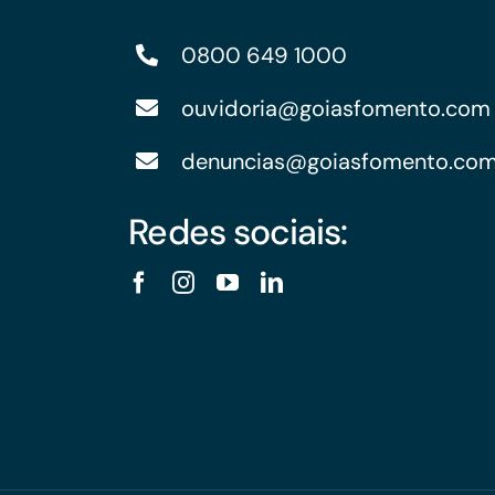
0800 649 1000
ouvidoria@goiasfomento.com
denuncias@goiasfomento.co
Redes sociais: