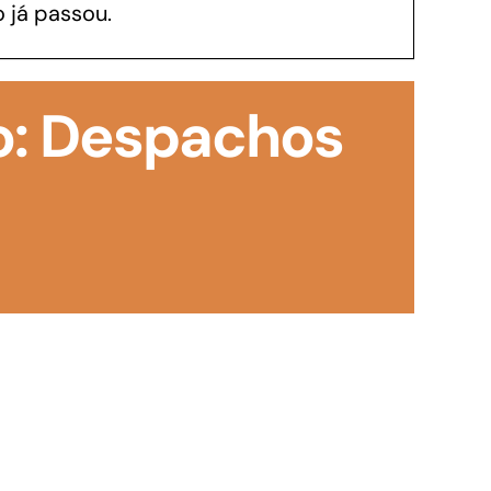
 já passou.
GoiásFomento Investimento
Para modernizar, ampliar, adquirir maquinários,
o: Despachos
realizar obras, dentre outros serviços
Repasse