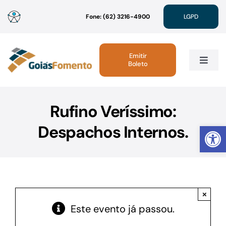
Ir
Fone: (62) 3216-4900
LGPD
para
o
conteúdo
Emitir
Boleto
Toggle
Navig
Institucional
Rufino Veríssimo:
Abrir 
Despachos Internos.
Linhas de Crédito
Atendimento
×
Sustentabilidade
Este evento já passou.