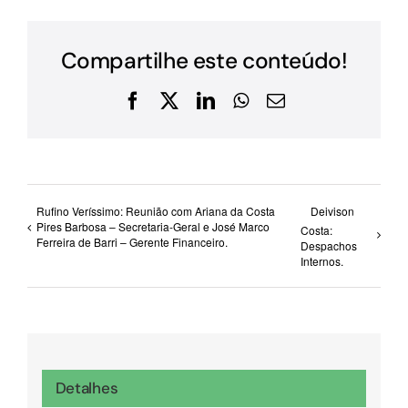
Compartilhe este conteúdo!
Facebook
X
LinkedIn
WhatsApp
E-
mail
Rufino Veríssimo: Reunião com Ariana da Costa
Deivison
Pires Barbosa – Secretaria-Geral e José Marco
Costa:
Ferreira de Barri – Gerente Financeiro.
Despachos
Internos.
Detalhes