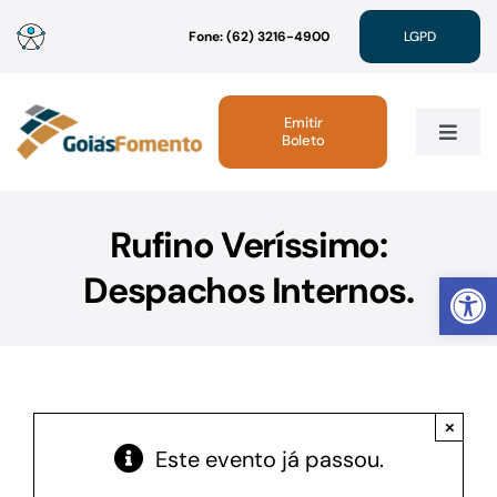
Ir
Fone: (62) 3216-4900
LGPD
para
o
conteúdo
Emitir
Boleto
Toggle
Navig
Institucional
Rufino Veríssimo:
Abrir 
Despachos Internos.
Linhas de Crédito
Atendimento
×
Sustentabilidade
Este evento já passou.