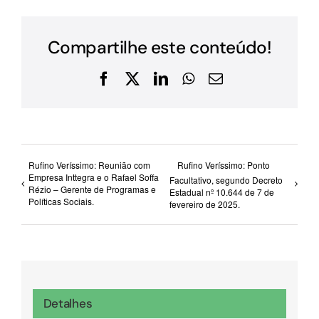
Compartilhe este conteúdo!
Facebook
X
LinkedIn
WhatsApp
E-
mail
Rufino Veríssimo: Reunião com
Rufino Veríssimo: Ponto
Empresa Inttegra e o Rafael Soffa
Facultativo, segundo Decreto
Rézio – Gerente de Programas e
Estadual nº 10.644 de 7 de
Políticas Sociais.
fevereiro de 2025.
Detalhes