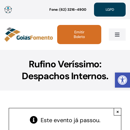
Ir
Fone: (62) 3216-4900
LGPD
para
o
conteúdo
Emitir
Boleto
Toggle
Navig
Institucional
Rufino Veríssimo:
Abrir 
Despachos Internos.
Linhas de Crédito
Atendimento
×
Sustentabilidade
Este evento já passou.