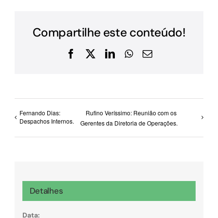
Compartilhe este conteúdo!
Facebook
X
LinkedIn
WhatsApp
E-
mail
Fernando Dias:
Rufino Veríssimo: Reunião com os
Despachos Internos.
Gerentes da Diretoria de Operações.
Detalhes
Data: