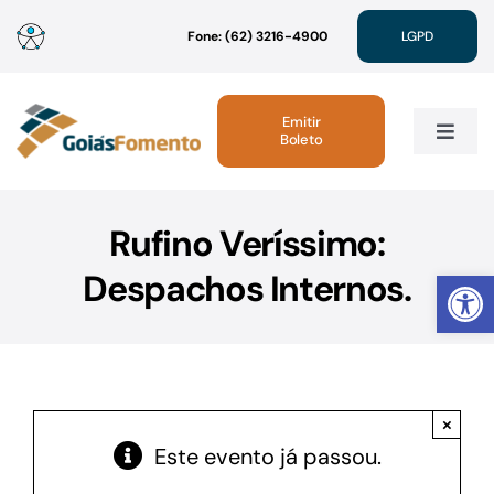
Ir
Fone: (62) 3216-4900
LGPD
para
o
conteúdo
Emitir
Boleto
Toggle
Navig
Institucional
Rufino Veríssimo:
Abrir 
Despachos Internos.
Linhas de Crédito
Atendimento
×
Sustentabilidade
Este evento já passou.