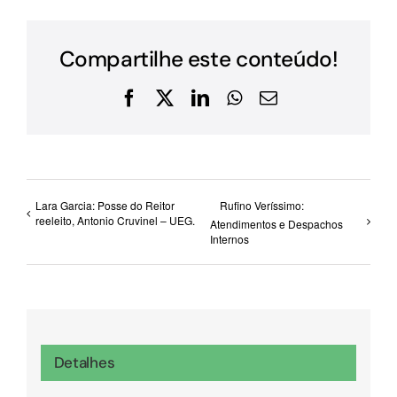
Compartilhe este conteúdo!
Facebook
X
LinkedIn
WhatsApp
E-
mail
Lara Garcia: Posse do Reitor
Rufino Veríssimo:
reeleito, Antonio Cruvinel – UEG.
Atendimentos e Despachos
Internos
Detalhes