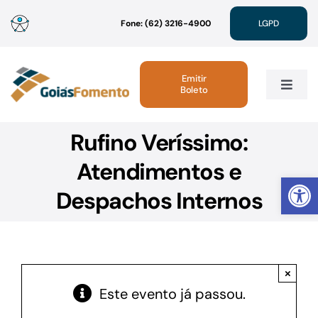
Ir
Fone: (62) 3216-4900
LGPD
para
o
conteúdo
Emitir
Boleto
Toggle
Navig
Rufino Veríssimo:
Institucional
Atendimentos e
Abrir 
Linhas de Crédito
Despachos Internos
Atendimento
×
Sustentabilidade
Este evento já passou.