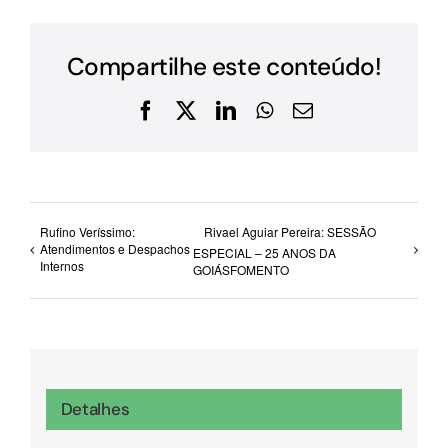
Compartilhe este conteúdo!
Facebook
X
LinkedIn
WhatsApp
E-
mail
Rufino Veríssimo:
Rivael Aguiar Pereira: SESSÃO
Atendimentos e Despachos
ESPECIAL – 25 ANOS DA
Internos
GOIÁSFOMENTO
Detalhes