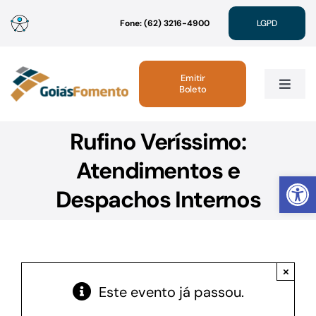
Ir
Fone: (62) 3216-4900
LGPD
para
o
conteúdo
Emitir
Boleto
Toggle
Navig
Rufino Veríssimo:
Institucional
Atendimentos e
Abrir 
Linhas de Crédito
Despachos Internos
Atendimento
×
Sustentabilidade
Este evento já passou.