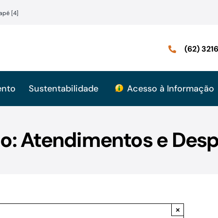
apé [4]
(62) 32
ento
Sustentabilidade
Acesso à Informação
mo: Atendimentos e Desp
×