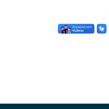
Conheça as demais linhas de crédito da
GoiásFomento