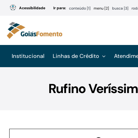
Ir
Acessibilidade
Ir para:
conteúdo [1]
menu [2]
busca [3]
rod
para
o
conteúdo
Institucional
Linhas de Crédito
Atendim
Rufino Veríssi