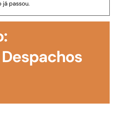
 já passou.
GoiásFomento Investimento
Para modernizar, ampliar, adquirir maquinários,
o:
realizar obras, dentre outros serviços
 Despachos
Repasse