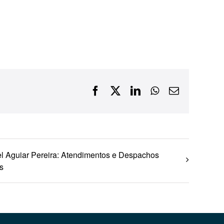
Financiamentos com recursos do BNDES, Fungetur,
Finep, FCO
Facebook
X
LinkedIn
WhatsApp
E-
mail
l Aguiar Pereira: Atendimentos e Despachos
s