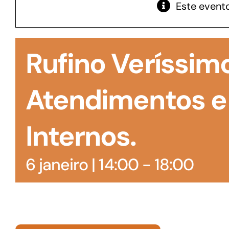
Este evento
GoiásFomento Giro
Para compra de matérias primas, insumos,
Rufino Veríssim
manutenção de estoques e despesas operacionais
Atendimentos e
Internos.
6 janeiro | 14:00
-
18:00
Turismo