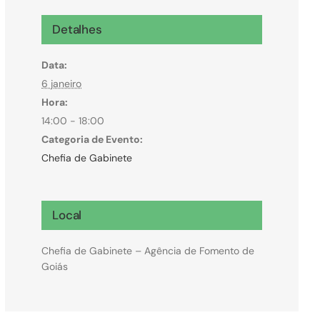
Microcrédito
Detalhes
Para MEI, microempresas e pessoas físicas
Data:
(feirantes e transportes)
6 janeiro
Hora:
14:00 - 18:00
Categoria de Evento:
Chefia de Gabinete
Local
Chefia de Gabinete – Agência de Fomento de
Goiás
Todas Linhas de Crédito