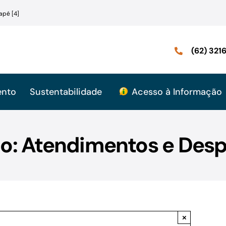
apé [4]
(62) 32
ento
Sustentabilidade
Acesso à Informação
mo: Atendimentos e Desp
×