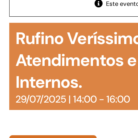
Este evento
GoiásFomento Giro
Para compra de matérias primas, insumos,
Rufino Veríssim
manutenção de estoques e despesas operacionais
Atendimentos e
Internos.
29/07/2025 | 14:00
-
16:00
Turismo