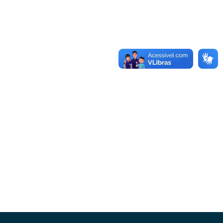
Conheça as demais linhas de crédito da
GoiásFomento