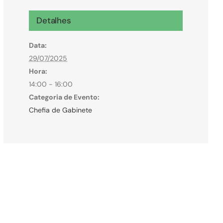
Microcrédito
Detalhes
Para MEI, microempresas e pessoas físicas
Data:
(feirantes e transportes)
29/07/2025
Hora:
14:00 - 16:00
Categoria de Evento:
Chefia de Gabinete
Todas Linhas de Crédito