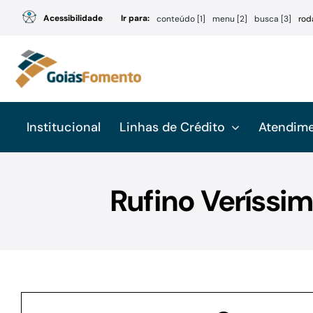
Ir
Acessibilidade
Ir para:
conteúdo [1]
menu [2]
busca [3]
rod
para
o
conteúdo
Institucional
Linhas de Crédito
Atendim
Rufino Veríssi