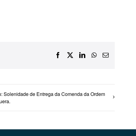
Financiamentos com recursos do BNDES, Fungetur,
Finep, FCO
Facebook
X
LinkedIn
WhatsApp
E-
mail
mo: Solenidade de Entrega da Comenda da Ordem
uera.