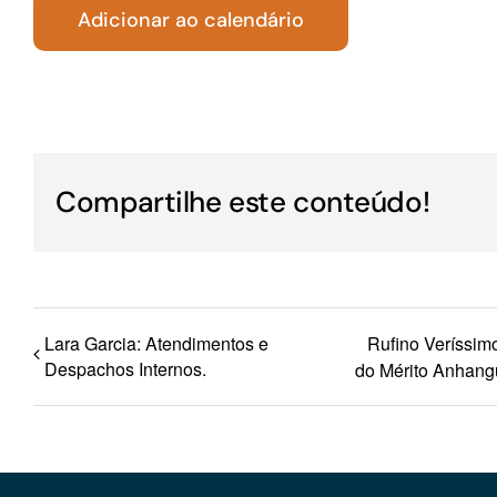
Adicionar ao calendário
Para os negócios voltados aos serviços do setor de
turismo
Compartilhe este conteúdo!
Lara Garcia: Atendimentos e
Rufino Veríssi
Despachos Internos.
do Mérito Anhang