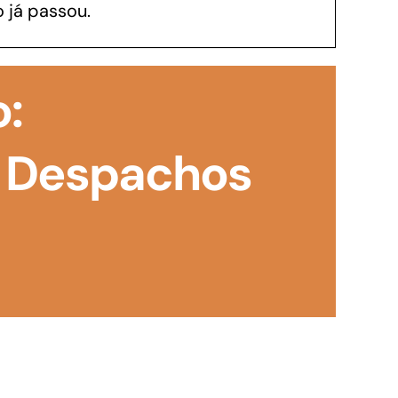
 já passou.
GoiásFomento Investimento
Para modernizar, ampliar, adquirir maquinários,
o:
realizar obras, dentre outros serviços
 Despachos
Repasse