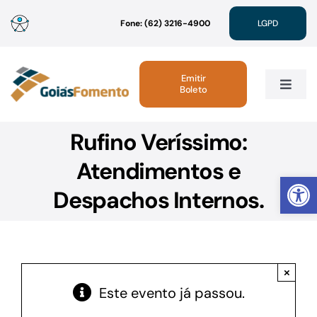
Ir
Fone: (62) 3216-4900
LGPD
para
o
conteúdo
Emitir
Boleto
Toggle
Navig
Rufino Veríssimo:
Institucional
Atendimentos e
Abrir 
Linhas de Crédito
Despachos Internos.
Atendimento
×
Sustentabilidade
Este evento já passou.