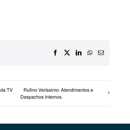
Financiamentos com recursos do BNDES, Fungetur,
Finep, FCO
Facebook
X
LinkedIn
WhatsApp
E-
mail
ada TV
Rufino Veríssimo: Atendimentos e
Despachos Internos.