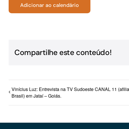
Adicionar ao calendário
Para os negócios voltados aos serviços do setor de
turismo
Compartilhe este conteúdo!
Vinícius Luz: Entrevista na TV Sudoeste CANAL 11 (afili
Brasil) em Jataí – Goiás.