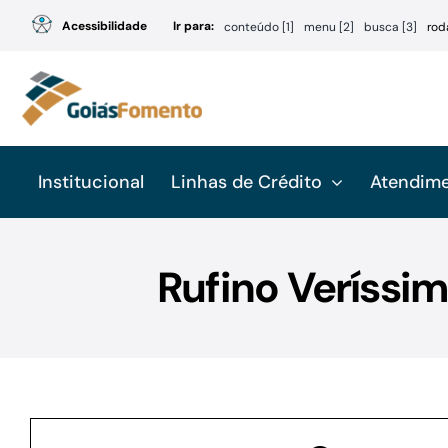
Ir
Acessibilidade
Ir para:
conteúdo [1]
menu [2]
busca [3]
rod
para
o
conteúdo
Institucional
Linhas de Crédito
Atendim
Rufino Veríssi