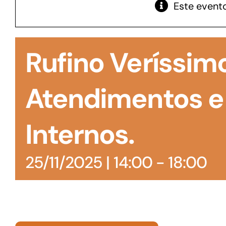
Este evento
GoiásFomento Giro
Para compra de matérias primas, insumos,
Rufino Veríssim
manutenção de estoques e despesas operacionais
Atendimentos e
Internos.
25/11/2025 | 14:00
-
18:00
Turismo