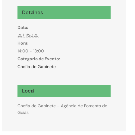
Microcrédito
Detalhes
Para MEI, microempresas e pessoas físicas
Data:
(feirantes e transportes)
25/11/2025
Hora:
14:00 - 18:00
Categoria de Evento:
Chefia de Gabinete
Local
Chefia de Gabinete – Agência de Fomento de
Goiás
Todas Linhas de Crédito