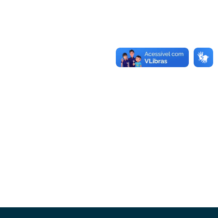
Conheça as demais linhas de crédito da
GoiásFomento