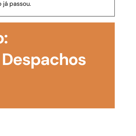
 já passou.
GoiásFomento Investimento
Para modernizar, ampliar, adquirir maquinários,
o:
realizar obras, dentre outros serviços
 Despachos
Repasse