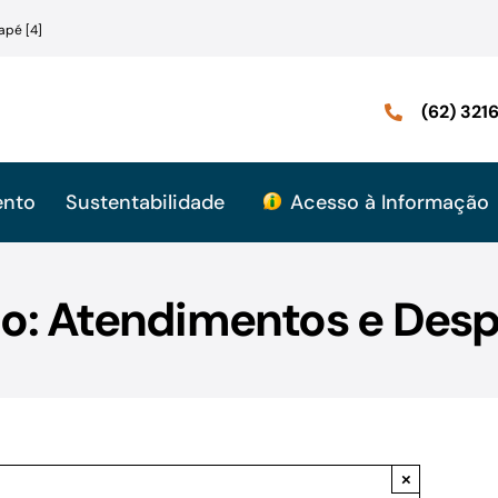
apé [4]
(62) 32
ento
Sustentabilidade
Acesso à Informação
mo: Atendimentos e Desp
×