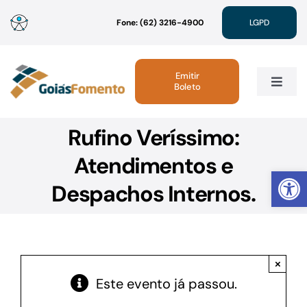
Ir
Fone: (62) 3216-4900
LGPD
para
o
conteúdo
Emitir
Boleto
Toggle
Navig
Rufino Veríssimo:
Institucional
Atendimentos e
Abrir 
Linhas de Crédito
Despachos Internos.
Atendimento
×
Sustentabilidade
Este evento já passou.