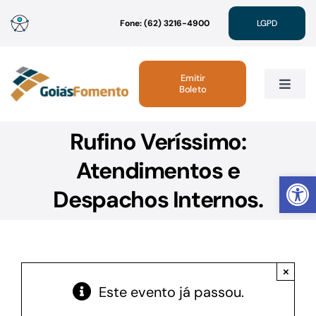
Ir
Fone: (62) 3216-4900
LGPD
para
o
conteúdo
Emitir
Boleto
Toggle
Navig
Rufino Veríssimo:
Institucional
Atendimentos e
Abrir 
Linhas de Crédito
Despachos Internos.
Atendimento
×
Sustentabilidade
Este evento já passou.