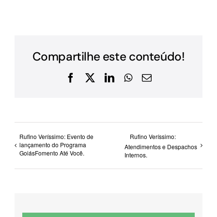
Compartilhe este conteúdo!
Facebook
X
LinkedIn
WhatsApp
E-
mail
Rufino Veríssimo: Evento de
Rufino Veríssimo:
lançamento do Programa
Atendimentos e Despachos
GoiásFomento Até Você.
Internos.