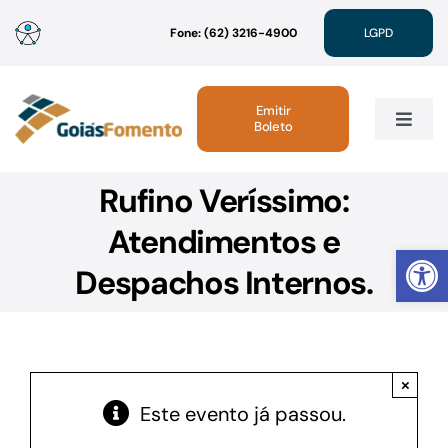
Ir
Fone: (62) 3216-4900
LGPD
para
o
conteúdo
Emitir
Boleto
Toggle
Navig
Rufino Veríssimo:
Institucional
Atendimentos e
Abrir 
Linhas de Crédito
Despachos Internos.
Atendimento
×
Sustentabilidade
Este evento já passou.