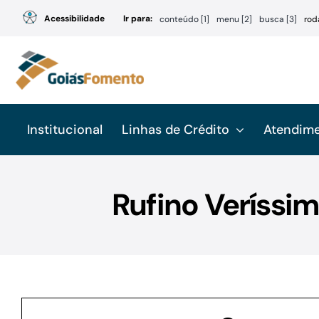
Ir
Acessibilidade
Ir para:
conteúdo [1]
menu [2]
busca [3]
rod
para
o
conteúdo
Institucional
Linhas de Crédito
Atendim
Rufino Veríssi