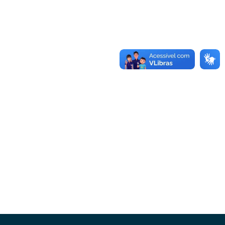
Conheça as demais linhas de crédito da
GoiásFomento