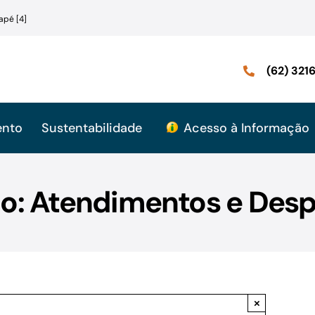
apé [4]
(62) 32
ento
Sustentabilidade
Acesso à Informação
mo: Atendimentos e Desp
×