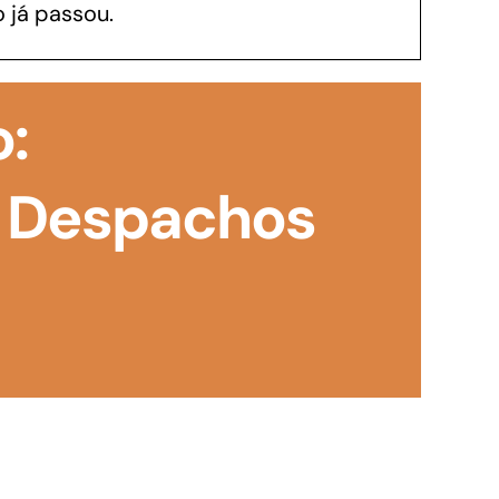
 já passou.
GoiásFomento Investimento
Para modernizar, ampliar, adquirir maquinários,
o:
realizar obras, dentre outros serviços
 Despachos
Repasse