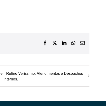
Financiamentos com recursos do BNDES, Fungetur,
Finep, FCO
Facebook
X
LinkedIn
WhatsApp
E-
mail
de
Rufino Veríssimo: Atendimentos e Despachos
Internos.