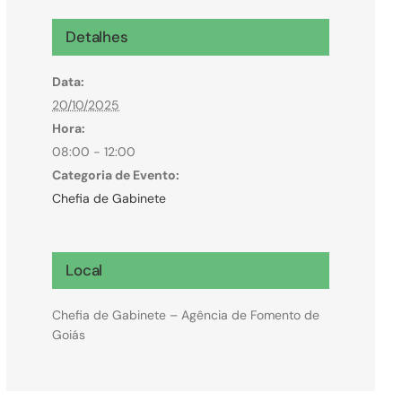
Microcrédito
Detalhes
Para MEI, microempresas e pessoas físicas
Data:
(feirantes e transportes)
20/10/2025
Hora:
08:00 - 12:00
Categoria de Evento:
Chefia de Gabinete
Local
Chefia de Gabinete – Agência de Fomento de
Goiás
Todas Linhas de Crédito