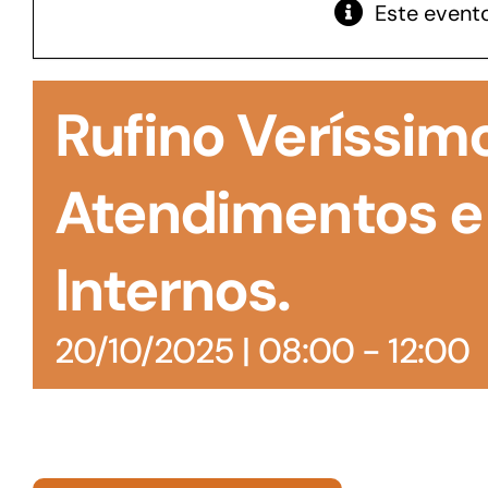
Este evento
GoiásFomento Giro
Para compra de matérias primas, insumos,
Rufino Veríssim
manutenção de estoques e despesas operacionais
Atendimentos e
Internos.
20/10/2025 | 08:00
-
12:00
Turismo