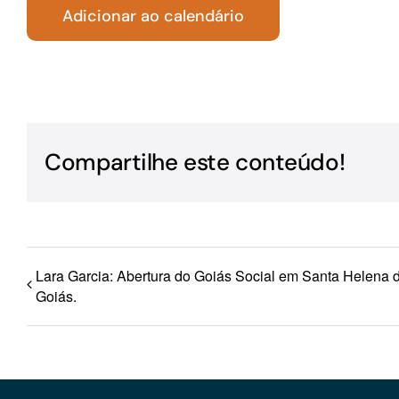
Adicionar ao calendário
Para os negócios voltados aos serviços do setor de
turismo
Compartilhe este conteúdo!
Lara Garcia: Abertura do Goiás Social em Santa Helena 
Goiás.