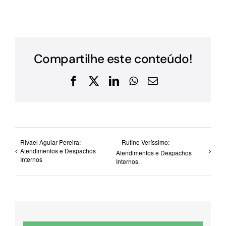
Compartilhe este conteúdo!
Facebook
X
LinkedIn
WhatsApp
E-
mail
Rivael Aguiar Pereira:
Rufino Veríssimo:
Atendimentos e Despachos
Atendimentos e Despachos
Internos
Internos.