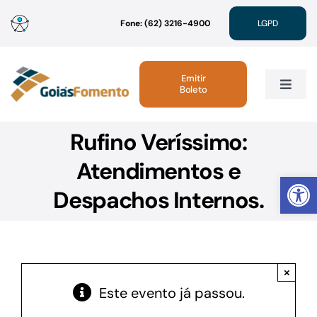
Ir
Fone: (62) 3216-4900
LGPD
para
o
conteúdo
Emitir
Boleto
Toggle
Navig
Rufino Veríssimo:
Institucional
Atendimentos e
Abrir 
Linhas de Crédito
Despachos Internos.
Atendimento
×
Sustentabilidade
Este evento já passou.