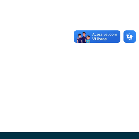
Conheça as demais linhas de crédito da
GoiásFomento