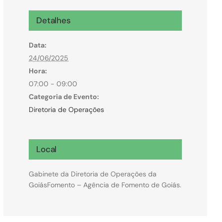
Microcrédito
Detalhes
Para MEI, microempresas e pessoas físicas
Data:
(feirantes e transportes)
24/06/2025
Hora:
07:00 - 09:00
Categoria de Evento:
Diretoria de Operações
Local
Gabinete da Diretoria de Operações da
GoiásFomento – Agência de Fomento de Goiás.
Todas Linhas de Crédito