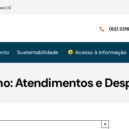
apé [4]
(62) 32
ento
Sustentabilidade
Acesso à Informação
mo: Atendimentos e Des
×