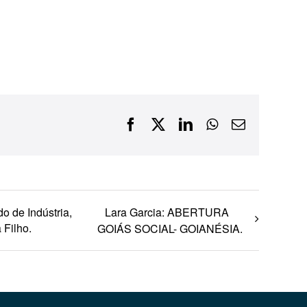
Financiamentos com recursos do BNDES, Fungetur,
Finep, FCO
Facebook
X
LinkedIn
WhatsApp
E-
mail
o de Indústria,
Lara Garcia: ABERTURA
 Filho.
GOIÁS SOCIAL- GOIANÉSIA.