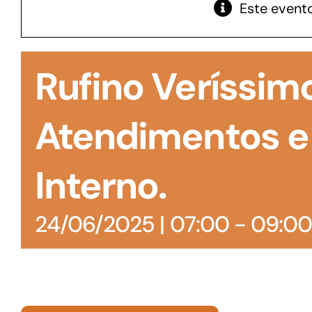
Este evento
GoiásFomento Giro
Para compra de matérias primas, insumos,
Rufino Veríssim
manutenção de estoques e despesas operacionais
Atendimentos e
Interno.
24/06/2025 | 07:00
-
09:0
Turismo