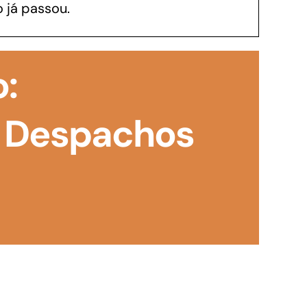
 já passou.
GoiásFomento Investimento
Para modernizar, ampliar, adquirir maquinários,
o:
realizar obras, dentre outros serviços
 Despachos
0
Repasse