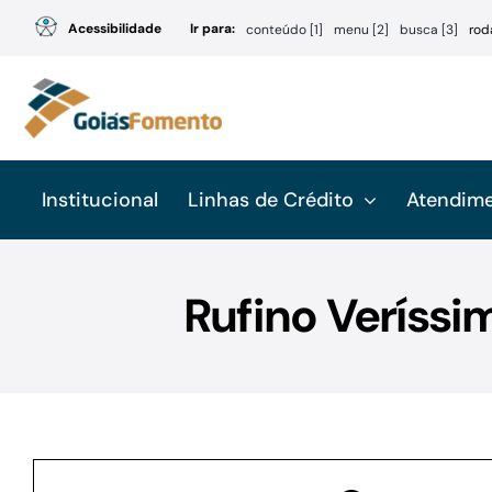
Ir
Acessibilidade
Ir para:
conteúdo [1]
menu [2]
busca [3]
rod
para
o
conteúdo
Institucional
Linhas de Crédito
Atendim
Rufino Veríssi