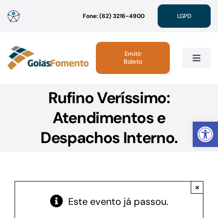
Ir
Fone: (62) 3216-4900
LGPD
para
o
conteúdo
Emitir
Boleto
Toggle
Navig
Rufino Veríssimo:
Institucional
Atendimentos e
Abrir 
Linhas de Crédito
Despachos Interno.
Atendimento
×
Sustentabilidade
Este evento já passou.