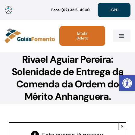
Ir
Fone: (62) 3216-4900
LGPD
para
o
conteúdo
Emitir
Boleto
Toggle
Navig
Rivael Aguiar Pereira:
Institucional
Solenidade de Entrega da
Abrir 
Linhas de Crédito
Comenda da Ordem do
Mérito Anhanguera.
Atendimento
Sustentabilidade
×