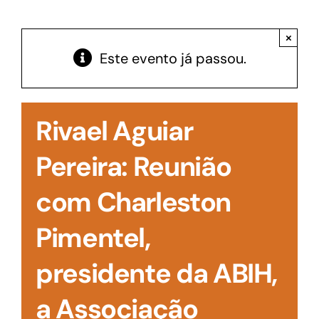
Acesso à Informação
×
Este evento já passou.
Rivael Aguiar
Pereira: Reunião
com Charleston
Pimentel,
presidente da ABIH,
a Associação