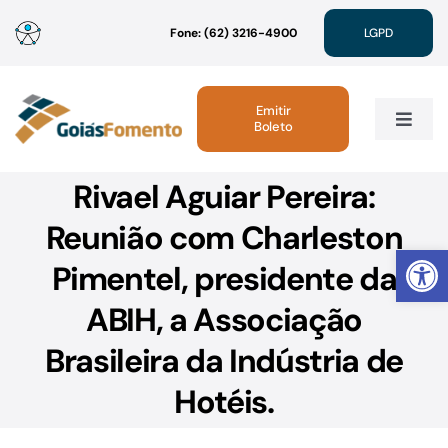
Ir
Fone: (62) 3216-4900
LGPD
para
o
conteúdo
Emitir
Boleto
Toggle
Navig
Rivael Aguiar Pereira:
Institucional
Reunião com Charleston
Abrir 
Linhas de Crédito
Pimentel, presidente da
ABIH, a Associação
Atendimento
Brasileira da Indústria de
Sustentabilidade
Hotéis.