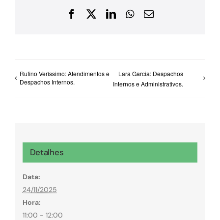
Facebook
X
LinkedIn
WhatsApp
E-
mail
Rufino Veríssimo: Atendimentos e
Lara Garcia: Despachos
Despachos Internos.
Internos e Administrativos.
Detalhes
Data:
24/11/2025
Hora:
11:00 - 12:00