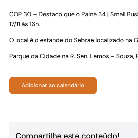
Para os negócios voltados aos serviços do setor de
COP 30 – Destaco que o Paine 34 | Small Busi
turismo
17/11 às 16h.
O local é o estande do Sebrae localizado na 
Parque da Cidade na R. Sen. Lemos – Souza, P
Adicionar ao calendário
Compartilhe este conteúdo!