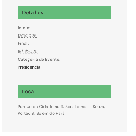
Microcrédito
Detalhes
Para MEI, microempresas e pessoas físicas
Início:
(feirantes e transportes)
17/11/2025
Final:
18/11/2025
Categoria de Evento:
Presidência
Local
Parque da Cidade na R. Sen. Lemos – Souza,
Portão 9. Belém do Pará
Todas Linhas de Crédito