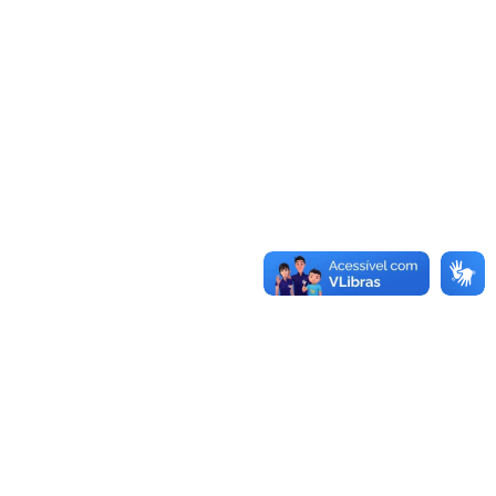
Conheça as demais linhas de crédito da
GoiásFomento