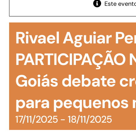
Este evento
GoiásFomento Giro
Para compra de matérias primas, insumos,
Rivael Aguiar Pe
manutenção de estoques e despesas operacionais
PARTICIPAÇÃO 
Goiás debate cr
para pequenos 
17/11/2025
-
18/11/2025
Turismo