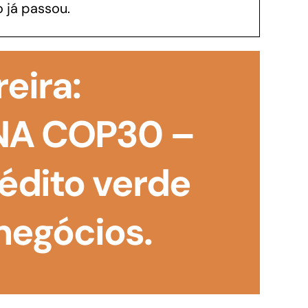
 já passou.
GoiásFomento Investimento
Para modernizar, ampliar, adquirir maquinários,
reira:
realizar obras, dentre outros serviços
NA COP30 –
édito verde
negócios.
Repasse