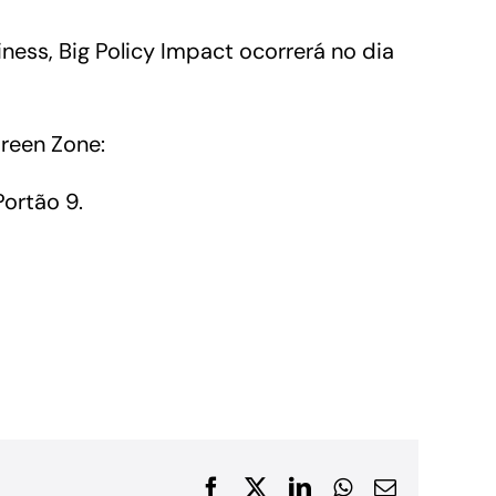
Financiamentos com recursos do BNDES, Fungetur,
ness, Big Policy Impact ocorrerá no dia
Finep, FCO
Green Zone:
ortão 9.
Facebook
X
LinkedIn
WhatsApp
E-