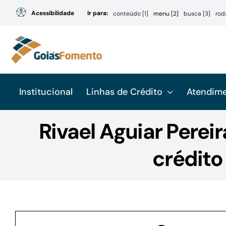
Ir
Acessibilidade
Ir para:
conteúdo [1]
menu [2]
busca [3]
rod
para
o
conteúdo
Institucional
Linhas de Crédito
Atendim
Rivael Aguiar Pere
crédito