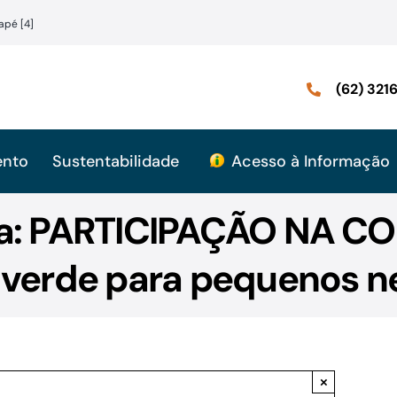
apé [4]
(62) 32
ento
Sustentabilidade
Acesso à Informação
ira: PARTICIPAÇÃO NA C
 verde para pequenos n
×