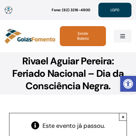
Ir
Fone: (62) 3216-4900
LGPD
para
o
conteúdo
Emitir
Boleto
Toggle
Navig
Rivael Aguiar Pereira:
Institucional
Feriado Nacional – Dia da
Abrir 
Linhas de Crédito
Consciência Negra.
Atendimento
×
Sustentabilidade
Este evento já passou.