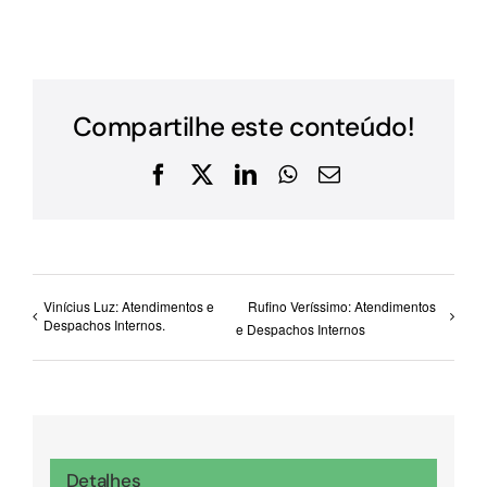
Compartilhe este conteúdo!
Facebook
X
LinkedIn
WhatsApp
E-
mail
Vinícius Luz: Atendimentos e
Rufino Veríssimo: Atendimentos
Despachos Internos.
e Despachos Internos
Detalhes