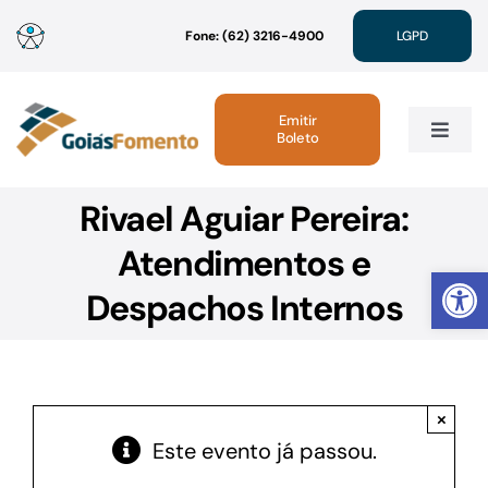
Ir
Fone: (62) 3216-4900
LGPD
para
o
conteúdo
Emitir
Boleto
Toggle
Navig
Rivael Aguiar Pereira:
Institucional
Atendimentos e
Abrir 
Linhas de Crédito
Despachos Internos
Atendimento
×
Sustentabilidade
Este evento já passou.