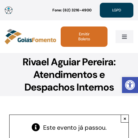
Ir
Fone: (62) 3216-4900
LGPD
para
o
conteúdo
Emitir
Boleto
Toggle
Navig
Rivael Aguiar Pereira:
Institucional
Atendimentos e
Abrir 
Linhas de Crédito
Despachos Internos
Atendimento
×
Sustentabilidade
Este evento já passou.