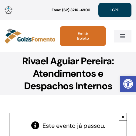
Ir
Fone: (62) 3216-4900
LGPD
para
o
conteúdo
Emitir
Boleto
Toggle
Navig
Rivael Aguiar Pereira:
Institucional
Atendimentos e
Abrir 
Linhas de Crédito
Despachos Internos
Atendimento
×
Sustentabilidade
Este evento já passou.