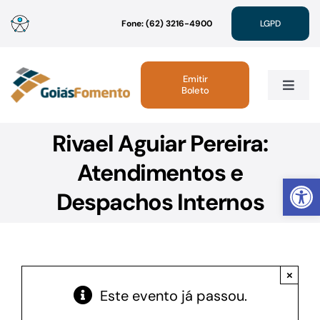
Ir
Fone: (62) 3216-4900
LGPD
para
o
conteúdo
Emitir
Boleto
Toggle
Navig
Rivael Aguiar Pereira:
Institucional
Atendimentos e
Abrir 
Linhas de Crédito
Despachos Internos
Atendimento
×
Sustentabilidade
Este evento já passou.