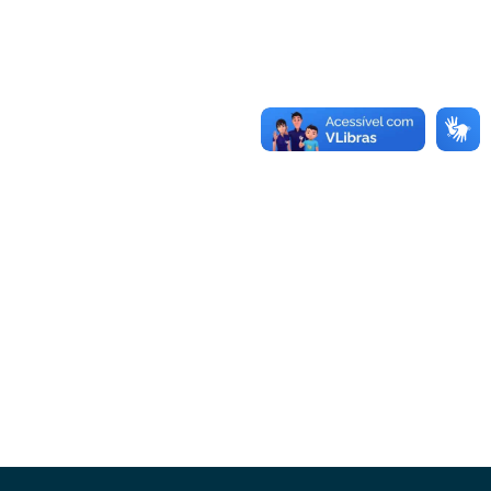
Conheça as demais linhas de crédito da
GoiásFomento