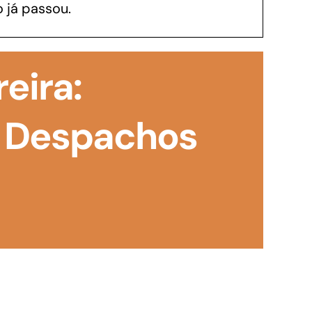
 já passou.
GoiásFomento Investimento
Para modernizar, ampliar, adquirir maquinários,
reira:
realizar obras, dentre outros serviços
 Despachos
Repasse