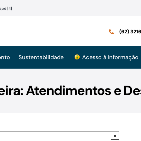
apé [4]
(62) 32
ento
Sustentabilidade
Acesso à Informação
reira: Atendimentos e D
×