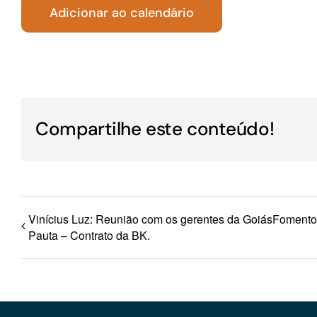
Adicionar ao calendário
Para os negócios voltados aos serviços do setor de
turismo
Compartilhe este conteúdo!
Vinícius Luz: Reunião com os gerentes da GoiásFomento
Pauta – Contrato da BK.