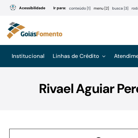
Ir
Acessibilidade
Ir para:
conteúdo [1]
menu [2]
busca [3]
rod
para
o
conteúdo
Institucional
Linhas de Crédito
Atendim
Rivael Aguiar Pe