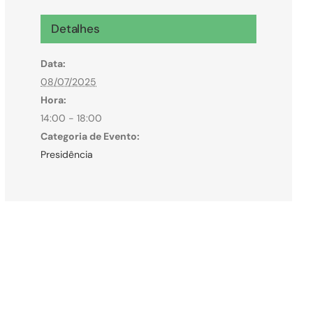
Microcrédito
Detalhes
Para MEI, microempresas e pessoas físicas
Data:
(feirantes e transportes)
08/07/2025
Hora:
14:00 - 18:00
Categoria de Evento:
Presidência
Todas Linhas de Crédito