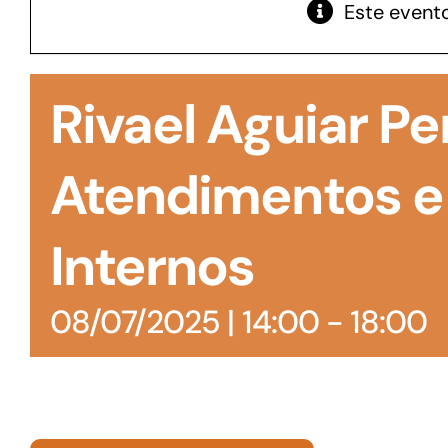
Este evento
GoiásFomento Giro
Para compra de matérias primas, insumos,
Rivael Aguiar Pe
manutenção de estoques e despesas operacionais
Atendimentos e
Internos
08/07/2025 | 14:00
-
18:00
Turismo