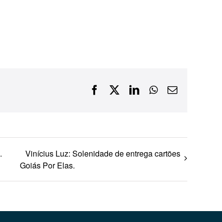
Financiamentos com recursos do BNDES, Fungetur,
Finep, FCO
Facebook
X
LinkedIn
WhatsApp
E-
mail
.
Vinícius Luz: Solenidade de entrega cartões
Goiás Por Elas.