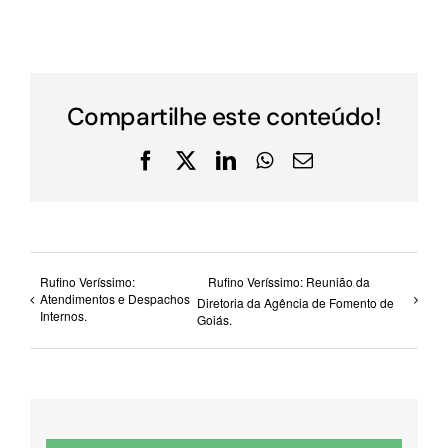
Compartilhe este conteúdo!
Facebook
X
LinkedIn
WhatsApp
E-
mail
Rufino Veríssimo:
Rufino Veríssimo: Reunião da
Atendimentos e Despachos
Diretoria da Agência de Fomento de
Internos.
Goiás.