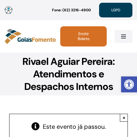
Ir
Fone: (62) 3216-4900
LGPD
para
o
conteúdo
Emitir
Boleto
Toggle
Navig
Rivael Aguiar Pereira:
Institucional
Atendimentos e
Abrir 
Linhas de Crédito
Despachos Internos
Atendimento
×
Sustentabilidade
Este evento já passou.