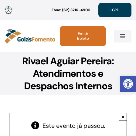
Ir
Fone: (62) 3216-4900
LGPD
para
o
conteúdo
Emitir
Boleto
Toggle
Navig
Rivael Aguiar Pereira:
Institucional
Atendimentos e
Abrir 
Linhas de Crédito
Despachos Internos
Atendimento
×
Sustentabilidade
Este evento já passou.