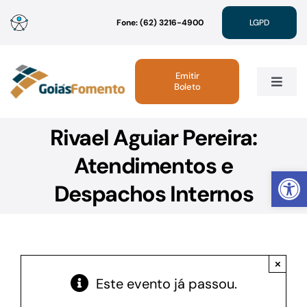
Ir
Fone: (62) 3216-4900
LGPD
para
o
conteúdo
Emitir
Boleto
Toggle
Navig
Rivael Aguiar Pereira:
Institucional
Atendimentos e
Abrir 
Linhas de Crédito
Despachos Internos
Atendimento
×
Sustentabilidade
Este evento já passou.