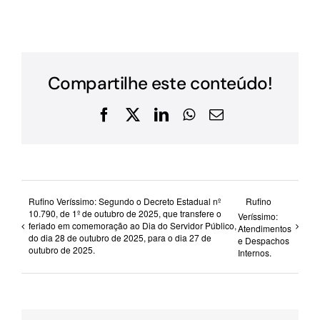
Compartilhe este conteúdo!
Facebook
X
LinkedIn
WhatsApp
E-
mail
Rufino Veríssimo: Segundo o Decreto Estadual nº
Rufino
10.790, de 1º de outubro de 2025, que transfere o
Veríssimo:
feriado em comemoração ao Dia do Servidor Público,
Atendimentos
do dia 28 de outubro de 2025, para o dia 27 de
e Despachos
outubro de 2025.
Internos.