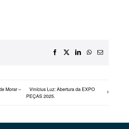
Financiamentos com recursos do BNDES, Fungetur,
Finep, FCO
Facebook
X
LinkedIn
WhatsApp
E-
mail
de Morar –
Vinícius Luz: Abertura da EXPO
PEÇAS 2025.