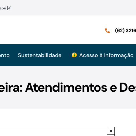
apé [4]
(62) 32
ento
Sustentabilidade
Acesso à Informação
reira: Atendimentos e D
×