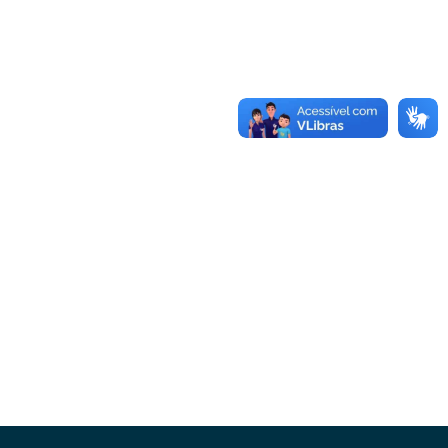
Conheça as demais linhas de crédito da
GoiásFomento