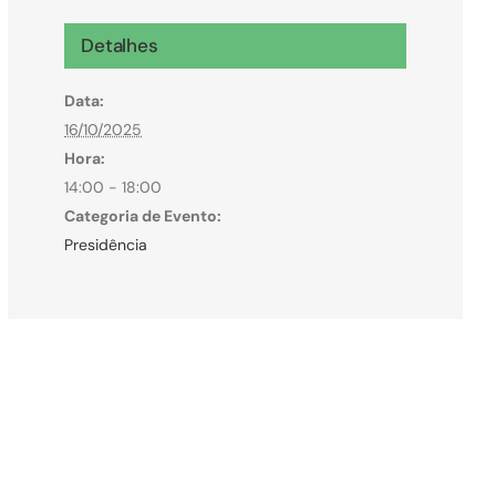
Microcrédito
Detalhes
Para MEI, microempresas e pessoas físicas
Data:
(feirantes e transportes)
16/10/2025
Hora:
14:00 - 18:00
Categoria de Evento:
Presidência
Todas Linhas de Crédito