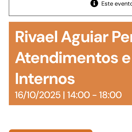
Este evento
GoiásFomento Giro
Para compra de matérias primas, insumos,
Rivael Aguiar Pe
manutenção de estoques e despesas operacionais
Atendimentos e
Internos
16/10/2025 | 14:00
-
18:00
Turismo