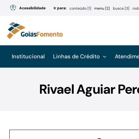
Ir
Acessibilidade
Ir para:
conteúdo [1]
menu [2]
busca [3]
rod
para
o
conteúdo
Institucional
Linhas de Crédito
Atendim
Rivael Aguiar Pe