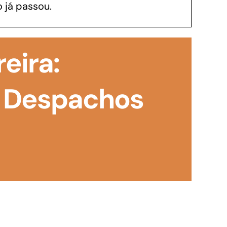
 já passou.
GoiásFomento Investimento
Para modernizar, ampliar, adquirir maquinários,
reira:
realizar obras, dentre outros serviços
 Despachos
Repasse