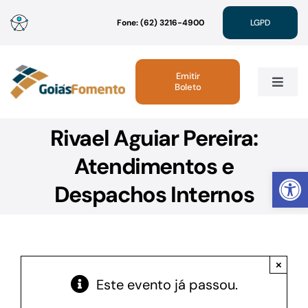
Ir
Fone: (62) 3216-4900
LGPD
para
o
conteúdo
Emitir
Boleto
Toggle
Navig
Rivael Aguiar Pereira:
Institucional
Atendimentos e
Abrir 
Linhas de Crédito
Despachos Internos
Atendimento
×
Sustentabilidade
Este evento já passou.