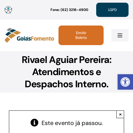
Ir
Fone: (62) 3216-4900
LGPD
para
o
conteúdo
Emitir
Boleto
Toggle
Navig
Rivael Aguiar Pereira:
Institucional
Atendimentos e
Abrir 
Linhas de Crédito
Despachos Interno.
Atendimento
×
Sustentabilidade
Este evento já passou.