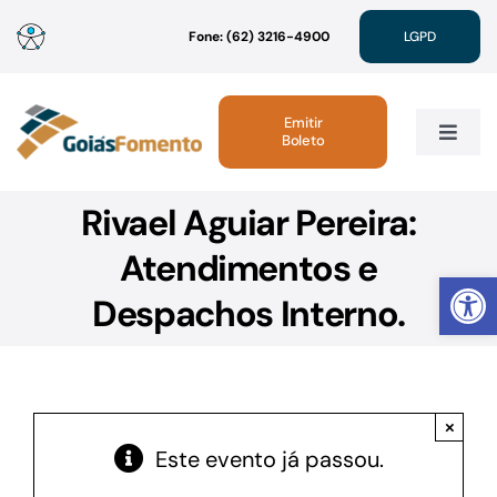
Ir
Fone: (62) 3216-4900
LGPD
para
o
conteúdo
Emitir
Boleto
Toggle
Navig
Rivael Aguiar Pereira:
Institucional
Atendimentos e
Abrir 
Linhas de Crédito
Despachos Interno.
Atendimento
×
Sustentabilidade
Este evento já passou.