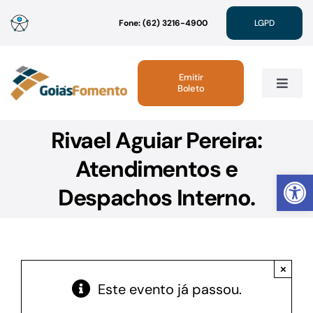
Ir
Fone: (62) 3216-4900
LGPD
para
o
conteúdo
Emitir
Boleto
Toggle
Navig
Rivael Aguiar Pereira:
Institucional
Atendimentos e
Abrir 
Linhas de Crédito
Despachos Interno.
Atendimento
×
Sustentabilidade
Este evento já passou.