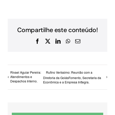
Compartilhe este conteúdo!
Facebook
X
LinkedIn
WhatsApp
E-
mail
Rivael Aguiar Pereira:
Rufino Veríssimo: Reunião com a
Atendimentos e
Diretoria da GoiásFomento, Secretaria da
Despachos Interno.
Econômica e a Empresa Inttegra.