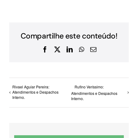
Compartilhe este conteúdo!
Facebook
X
LinkedIn
WhatsApp
E-
mail
Rivael Aguiar Pereira:
Rufino Veríssimo:
Atendimentos e Despachos
Atendimentos e Despachos
Interno.
Interno.