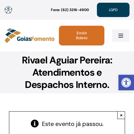
Ir
Fone: (62) 3216-4900
LGPD
para
o
conteúdo
Emitir
Boleto
Toggle
Navig
Rivael Aguiar Pereira:
Institucional
Atendimentos e
Abrir 
Linhas de Crédito
Despachos Interno.
Atendimento
×
Sustentabilidade
Este evento já passou.